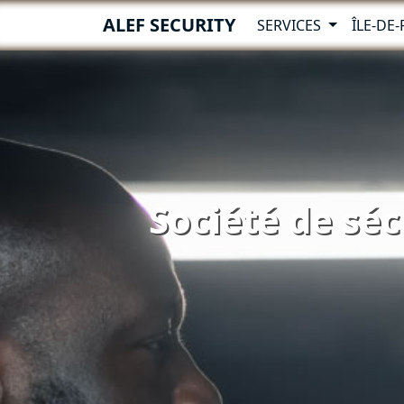
ALEF SECURITY
SERVICES
ÎLE-DE
Société de séc