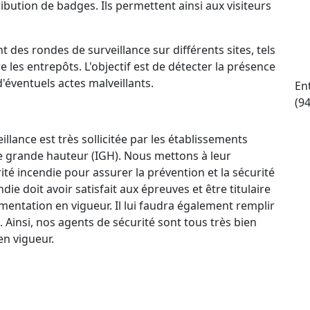
ttribution de badges. Ils permettent ainsi aux visiteurs
t des rondes de surveillance sur différents sites, tels
e les entrepôts. L'objectif est de détecter la présence
d'éventuels actes malveillants.
En
(9
llance est très sollicitée par les établissements
e grande hauteur (IGH). Nous mettons à leur
ité incendie pour assurer la prévention et la sécurité
e doit avoir satisfait aux épreuves et être titulaire
mentation en vigueur. Il lui faudra également remplir
. Ainsi, nos agents de sécurité sont tous très bien
n vigueur.
ctif 24 h/24 et 7 j/7 qui permet à nos agents de