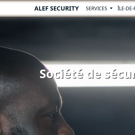
ALEF SECURITY
SERVICES
ÎLE-DE
Société de sécur