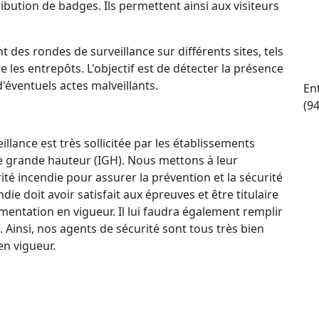
ttribution de badges. Ils permettent ainsi aux visiteurs
t des rondes de surveillance sur différents sites, tels
e les entrepôts. L'objectif est de détecter la présence
d'éventuels actes malveillants.
En
(9
llance est très sollicitée par les établissements
e grande hauteur (IGH). Nous mettons à leur
ité incendie pour assurer la prévention et la sécurité
e doit avoir satisfait aux épreuves et être titulaire
mentation en vigueur. Il lui faudra également remplir
. Ainsi, nos agents de sécurité sont tous très bien
n vigueur.
ctif 24 h/24 et 7 j/7 qui permet à nos agents de