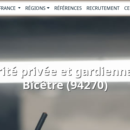
-FRANCE
RÉGIONS
RÉFÉRENCES
RECRUTEMENT
CE
ité privée et gardienn
Bicêtre (94270)