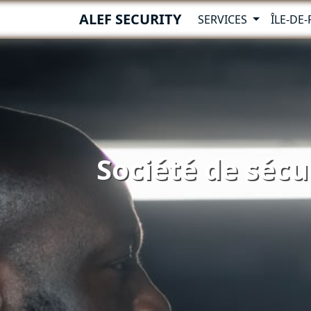
ALEF SECURITY
SERVICES
ÎLE-DE
Société de sécu