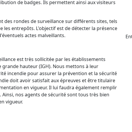
ttribution de badges. Ils permettent ainsi aux visiteurs
t des rondes de surveillance sur différents sites, tels
e les entrepôts. L'objectif est de détecter la présence
d'éventuels actes malveillants.
En
llance est très sollicitée par les établissements
e grande hauteur (IGH). Nous mettons à leur
ité incendie pour assurer la prévention et la sécurité
e doit avoir satisfait aux épreuves et être titulaire
mentation en vigueur. Il lui faudra également remplir
. Ainsi, nos agents de sécurité sont tous très bien
n vigueur.
ctif 24 h/24 et 7 j/7 qui permet à nos agents de