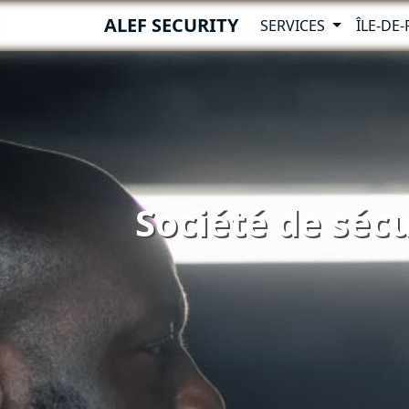
ALEF SECURITY
SERVICES
ÎLE-DE
Société de sécu