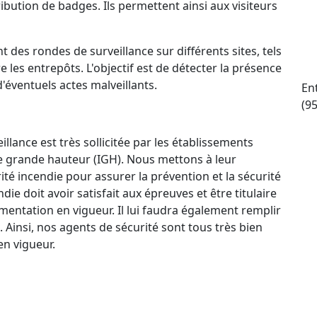
ttribution de badges. Ils permettent ainsi aux visiteurs
t des rondes de surveillance sur différents sites, tels
e les entrepôts. L'objectif est de détecter la présence
d'éventuels actes malveillants.
En
(9
llance est très sollicitée par les établissements
e grande hauteur (IGH). Nous mettons à leur
ité incendie pour assurer la prévention et la sécurité
e doit avoir satisfait aux épreuves et être titulaire
mentation en vigueur. Il lui faudra également remplir
. Ainsi, nos agents de sécurité sont tous très bien
n vigueur.
ctif 24 h/24 et 7 j/7 qui permet à nos agents de