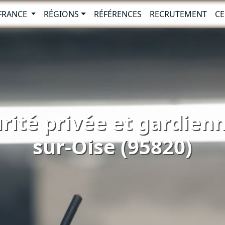
-FRANCE
RÉGIONS
RÉFÉRENCES
RECRUTEMENT
CE
rité privée et gardien
sur-Oise (95820)