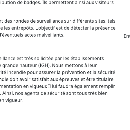
ttribution de badges. Ils permettent ainsi aux visiteurs
t des rondes de surveillance sur différents sites, tels
e les entrepôts. L'objectif est de détecter la présence
d'éventuels actes malveillants.
En
llance est très sollicitée par les établissements
e grande hauteur (IGH). Nous mettons à leur
ité incendie pour assurer la prévention et la sécurité
e doit avoir satisfait aux épreuves et être titulaire
mentation en vigueur. Il lui faudra également remplir
. Ainsi, nos agents de sécurité sont tous très bien
n vigueur.
ctif 24 h/24 et 7 j/7 qui permet à nos agents de