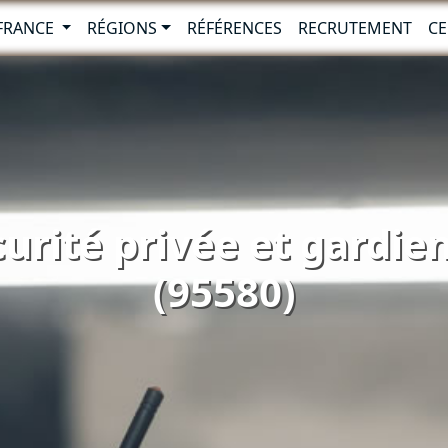
-FRANCE
RÉGIONS
RÉFÉRENCES
RECRUTEMENT
CE
urité privée et gardie
(95580)