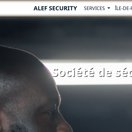
ALEF SECURITY
SERVICES
ÎLE-DE
Société de séc