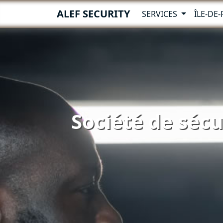
ALEF SECURITY
SERVICES
ÎLE-DE
Société de sécu