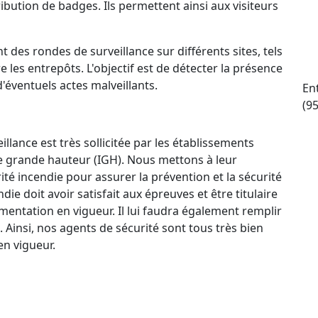
ttribution de badges. Ils permettent ainsi aux visiteurs
t des rondes de surveillance sur différents sites, tels
e les entrepôts. L'objectif est de détecter la présence
d'éventuels actes malveillants.
En
(9
llance est très sollicitée par les établissements
e grande hauteur (IGH). Nous mettons à leur
ité incendie pour assurer la prévention et la sécurité
e doit avoir satisfait aux épreuves et être titulaire
mentation en vigueur. Il lui faudra également remplir
. Ainsi, nos agents de sécurité sont tous très bien
n vigueur.
ctif 24 h/24 et 7 j/7 qui permet à nos agents de