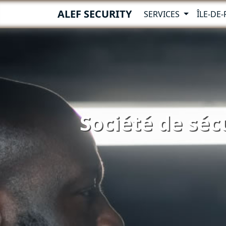
ALEF SECURITY
SERVICES
ÎLE-DE
Société de séc