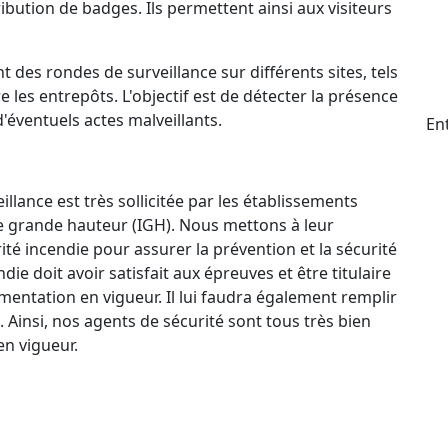
ttribution de badges. Ils permettent ainsi aux visiteurs
t des rondes de surveillance sur différents sites, tels
e les entrepôts. L'objectif est de détecter la présence
d'éventuels actes malveillants.
En
llance est très sollicitée par les établissements
e grande hauteur (IGH). Nous mettons à leur
ité incendie pour assurer la prévention et la sécurité
e doit avoir satisfait aux épreuves et être titulaire
mentation en vigueur. Il lui faudra également remplir
. Ainsi, nos agents de sécurité sont tous très bien
n vigueur.
ctif 24 h/24 et 7 j/7 qui permet à nos agents de