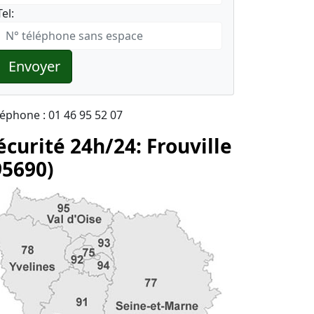
Tel:
Envoyer
léphone : 01 46 95 52 07
écurité 24h/24: Frouville
95690)