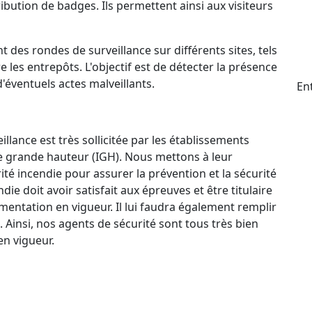
ttribution de badges. Ils permettent ainsi aux visiteurs
t des rondes de surveillance sur différents sites, tels
e les entrepôts. L'objectif est de détecter la présence
d'éventuels actes malveillants.
Ent
llance est très sollicitée par les établissements
e grande hauteur (IGH). Nous mettons à leur
ité incendie pour assurer la prévention et la sécurité
e doit avoir satisfait aux épreuves et être titulaire
mentation en vigueur. Il lui faudra également remplir
. Ainsi, nos agents de sécurité sont tous très bien
n vigueur.
ctif 24 h/24 et 7 j/7 qui permet à nos agents de