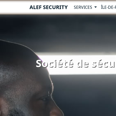
ALEF SECURITY
SERVICES
ÎLE-DE
Société de sécu