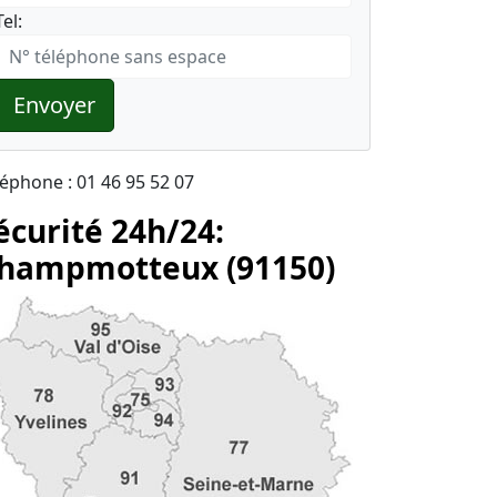
Tel:
Envoyer
léphone : 01 46 95 52 07
écurité 24h/24:
hampmotteux (91150)