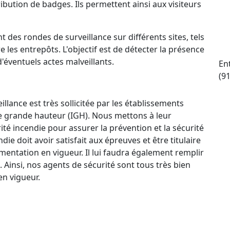
ttribution de badges. Ils permettent ainsi aux visiteurs
t des rondes de surveillance sur différents sites, tels
e les entrepôts. L'objectif est de détecter la présence
d'éventuels actes malveillants.
En
(9
llance est très sollicitée par les établissements
e grande hauteur (IGH). Nous mettons à leur
ité incendie pour assurer la prévention et la sécurité
e doit avoir satisfait aux épreuves et être titulaire
mentation en vigueur. Il lui faudra également remplir
. Ainsi, nos agents de sécurité sont tous très bien
n vigueur.
ctif 24 h/24 et 7 j/7 qui permet à nos agents de