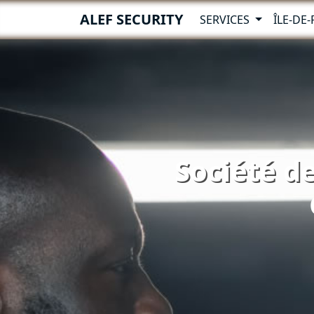
ALEF SECURITY
SERVICES
ÎLE-DE
Société de