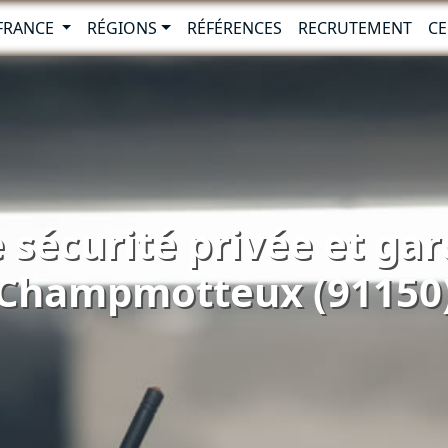
-FRANCE
RÉGIONS
RÉFÉRENCES
RECRUTEMENT
CE
 sécurité privée et ga
Champmotteux (91150