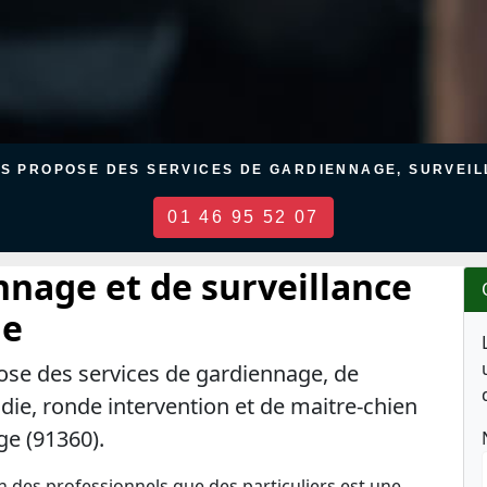
US PROPOSE DES SERVICES DE GARDIENNAGE, SURVEILL
01 46 95 52 07
nnage et de surveillance
ge
ose des services de gardiennage, de
ndie, ronde intervention et de maitre-chien
ge (91360).
en des professionnels que des particuliers est une