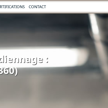
RTIFICATIONS
CONTACT
rdiennage :
360)