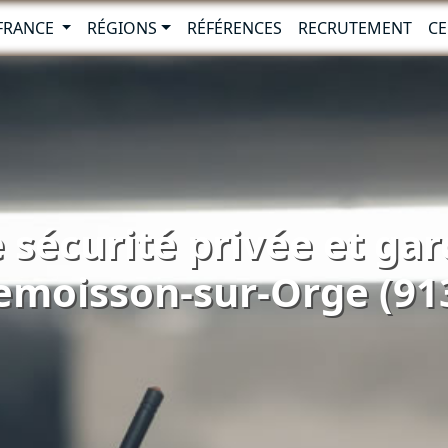
-FRANCE
RÉGIONS
RÉFÉRENCES
RECRUTEMENT
CE
 sécurité privée et ga
lemoisson-sur-Orge (91