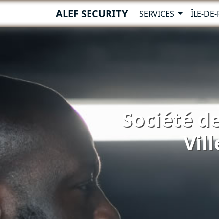
ALEF SECURITY
SERVICES
ÎLE-DE
Société de
Vil