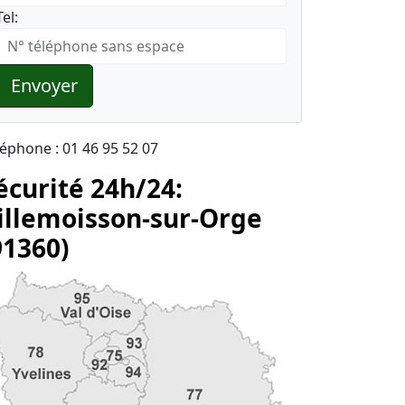
Tel:
Envoyer
léphone : 01 46 95 52 07
écurité 24h/24:
illemoisson-sur-Orge
91360)