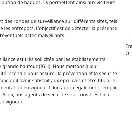
ttribution de badges. Ils permettent ainsi aux visiteurs
t des rondes de surveillance sur différents sites, tels
e les entrepôts. L'objectif est de détecter la présence
d'éventuels actes malveillants.
En
Or
llance est très sollicitée par les établissements
e grande hauteur (IGH). Nous mettons à leur
ité incendie pour assurer la prévention et la sécurité
e doit avoir satisfait aux épreuves et être titulaire
mentation en vigueur. Il lui faudra également remplir
. Ainsi, nos agents de sécurité sont tous très bien
n vigueur.
ctif 24 h/24 et 7 j/7 qui permet à nos agents de