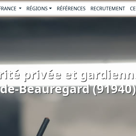
-FRANCE
RÉGIONS
RÉFÉRENCES
RECRUTEMENT
CE
rité privée et gardienna
de-Beauregard (91940)