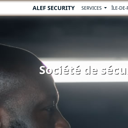
ALEF SECURITY
SERVICES
ÎLE-DE
Société de sécu