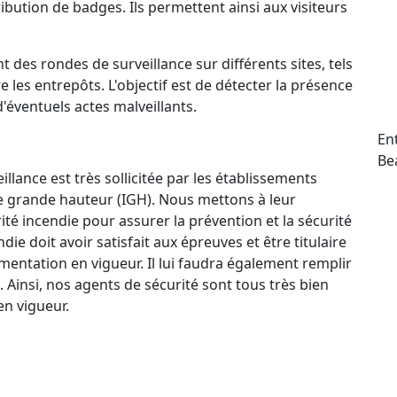
ttribution de badges. Ils permettent ainsi aux visiteurs
t des rondes de surveillance sur différents sites, tels
e les entrepôts. L'objectif est de détecter la présence
d'éventuels actes malveillants.
En
Be
llance est très sollicitée par les établissements
e grande hauteur (IGH). Nous mettons à leur
ité incendie pour assurer la prévention et la sécurité
e doit avoir satisfait aux épreuves et être titulaire
mentation en vigueur. Il lui faudra également remplir
. Ainsi, nos agents de sécurité sont tous très bien
n vigueur.
ctif 24 h/24 et 7 j/7 qui permet à nos agents de