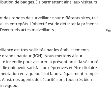
ttribution de badges. Ils permettent ainsi aux visiteurs
t des rondes de surveillance sur différents sites, tels
e les entrepôts. L'objectif est de détecter la présence
d'éventuels actes malveillants.
En
llance est très sollicitée par les établissements
e grande hauteur (IGH). Nous mettons à leur
ité incendie pour assurer la prévention et la sécurité
e doit avoir satisfait aux épreuves et être titulaire
mentation en vigueur. Il lui faudra également remplir
. Ainsi, nos agents de sécurité sont tous très bien
n vigueur.
ctif 24 h/24 et 7 j/7 qui permet à nos agents de