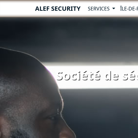
ALEF SECURITY
SERVICES
ÎLE-DE
Société de sé