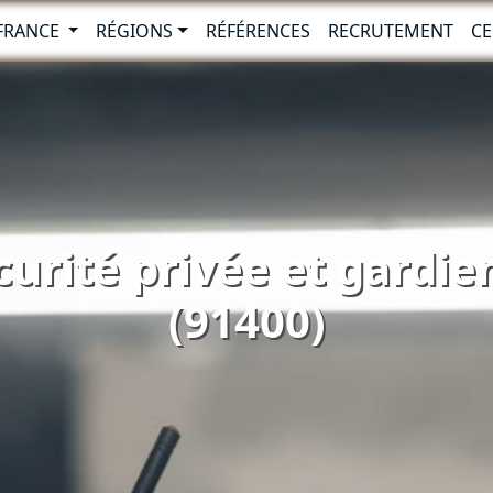
-FRANCE
RÉGIONS
RÉFÉRENCES
RECRUTEMENT
CE
curité privée et gardie
(91400)