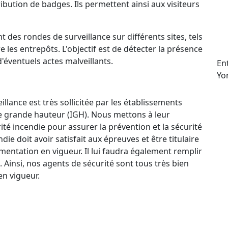
ttribution de badges. Ils permettent ainsi aux visiteurs
t des rondes de surveillance sur différents sites, tels
e les entrepôts. L'objectif est de détecter la présence
d'éventuels actes malveillants.
En
Yo
llance est très sollicitée par les établissements
e grande hauteur (IGH). Nous mettons à leur
ité incendie pour assurer la prévention et la sécurité
e doit avoir satisfait aux épreuves et être titulaire
mentation en vigueur. Il lui faudra également remplir
. Ainsi, nos agents de sécurité sont tous très bien
n vigueur.
ctif 24 h/24 et 7 j/7 qui permet à nos agents de