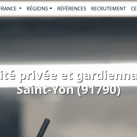
-FRANCE
RÉGIONS
RÉFÉRENCES
RECRUTEMENT
CE
ité privée et gardienna
Saint-Yon (91790)