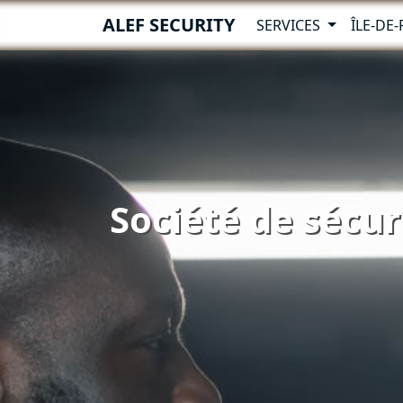
ALEF SECURITY
SERVICES
ÎLE-DE
Société de sécur