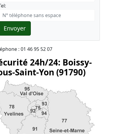
Tel:
Envoyer
léphone : 01 46 95 52 07
écurité 24h/24: Boissy-
ous-Saint-Yon (91790)