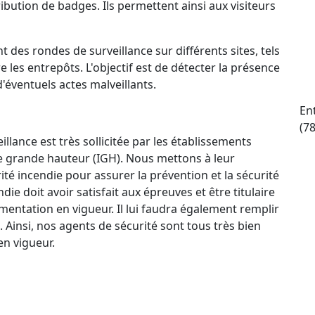
ttribution de badges. Ils permettent ainsi aux visiteurs
t des rondes de surveillance sur différents sites, tels
e les entrepôts. L'objectif est de détecter la présence
d'éventuels actes malveillants.
En
(7
llance est très sollicitée par les établissements
e grande hauteur (IGH). Nous mettons à leur
ité incendie pour assurer la prévention et la sécurité
e doit avoir satisfait aux épreuves et être titulaire
mentation en vigueur. Il lui faudra également remplir
. Ainsi, nos agents de sécurité sont tous très bien
n vigueur.
ctif 24 h/24 et 7 j/7 qui permet à nos agents de