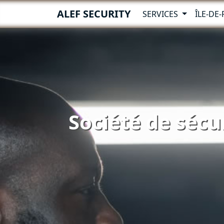
ALEF SECURITY
SERVICES
ÎLE-DE
Société de sécu