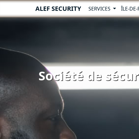
ALEF SECURITY
SERVICES
ÎLE-DE
Société de sécur