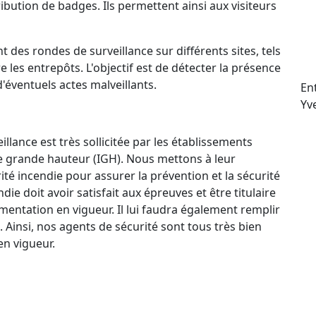
ttribution de badges. Ils permettent ainsi aux visiteurs
t des rondes de surveillance sur différents sites, tels
e les entrepôts. L'objectif est de détecter la présence
d'éventuels actes malveillants.
En
Yv
llance est très sollicitée par les établissements
e grande hauteur (IGH). Nous mettons à leur
ité incendie pour assurer la prévention et la sécurité
e doit avoir satisfait aux épreuves et être titulaire
mentation en vigueur. Il lui faudra également remplir
. Ainsi, nos agents de sécurité sont tous très bien
n vigueur.
ctif 24 h/24 et 7 j/7 qui permet à nos agents de