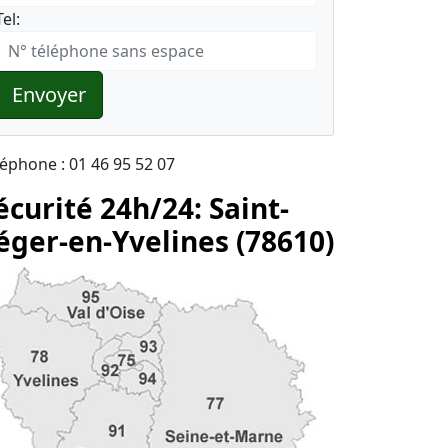
Tel:
Envoyer
léphone : 01 46 95 52 07
écurité 24h/24: Saint-
éger-en-Yvelines (78610)