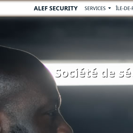
ALEF SECURITY
SERVICES
ÎLE-DE
Société de sé