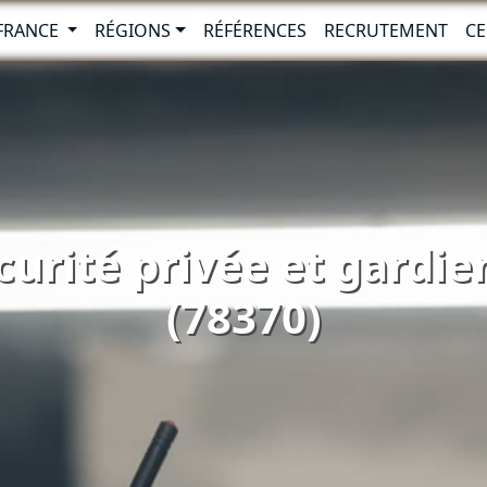
-FRANCE
RÉGIONS
RÉFÉRENCES
RECRUTEMENT
CE
curité privée et gardien
(78370)