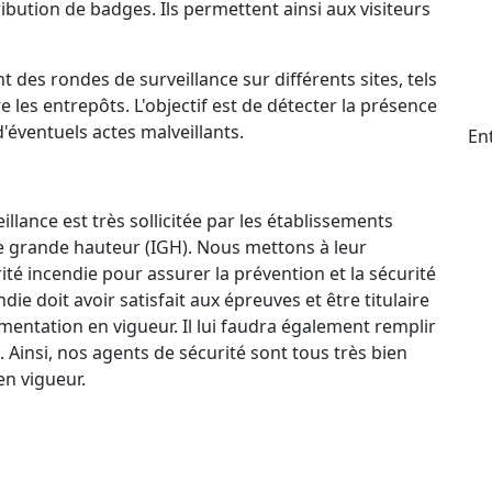
ttribution de badges. Ils permettent ainsi aux visiteurs
t des rondes de surveillance sur différents sites, tels
e les entrepôts. L'objectif est de détecter la présence
d'éventuels actes malveillants.
Ent
llance est très sollicitée par les établissements
e grande hauteur (IGH). Nous mettons à leur
ité incendie pour assurer la prévention et la sécurité
e doit avoir satisfait aux épreuves et être titulaire
mentation en vigueur. Il lui faudra également remplir
. Ainsi, nos agents de sécurité sont tous très bien
n vigueur.
ctif 24 h/24 et 7 j/7 qui permet à nos agents de