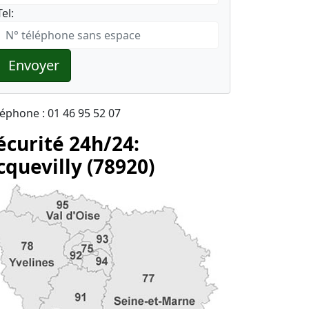
Tel:
Envoyer
léphone : 01 46 95 52 07
écurité 24h/24:
cquevilly (78920)