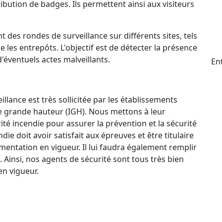
ttribution de badges. Ils permettent ainsi aux visiteurs
t des rondes de surveillance sur différents sites, tels
e les entrepôts. L'objectif est de détecter la présence
d'éventuels actes malveillants.
En
llance est très sollicitée par les établissements
e grande hauteur (IGH). Nous mettons à leur
ité incendie pour assurer la prévention et la sécurité
e doit avoir satisfait aux épreuves et être titulaire
mentation en vigueur. Il lui faudra également remplir
. Ainsi, nos agents de sécurité sont tous très bien
n vigueur.
ctif 24 h/24 et 7 j/7 qui permet à nos agents de