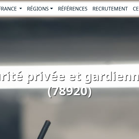
-FRANCE
RÉGIONS
RÉFÉRENCES
RECRUTEMENT
CE
rité privée et gardienn
(78920)