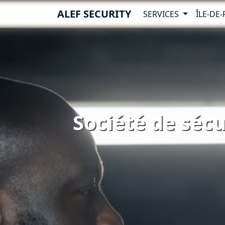
ALEF SECURITY
SERVICES
ÎLE-DE
Société de sécu