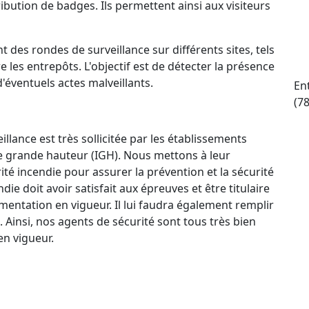
ttribution de badges. Ils permettent ainsi aux visiteurs
t des rondes de surveillance sur différents sites, tels
e les entrepôts. L'objectif est de détecter la présence
d'éventuels actes malveillants.
En
(7
llance est très sollicitée par les établissements
e grande hauteur (IGH). Nous mettons à leur
ité incendie pour assurer la prévention et la sécurité
e doit avoir satisfait aux épreuves et être titulaire
mentation en vigueur. Il lui faudra également remplir
. Ainsi, nos agents de sécurité sont tous très bien
n vigueur.
ctif 24 h/24 et 7 j/7 qui permet à nos agents de