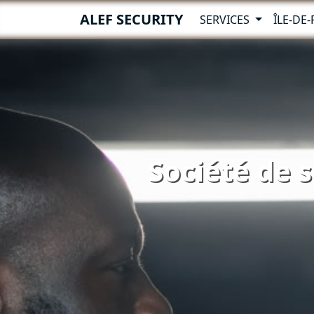
ALEF SECURITY
SERVICES
ÎLE-DE
Société de s