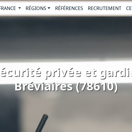
-FRANCE
RÉGIONS
RÉFÉRENCES
RECRUTEMENT
CE
écurité privée et gard
Bréviaires (78610)