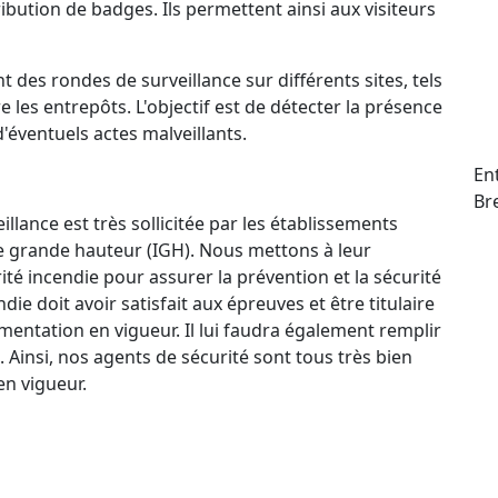
ttribution de badges. Ils permettent ainsi aux visiteurs
t des rondes de surveillance sur différents sites, tels
e les entrepôts. L'objectif est de détecter la présence
d'éventuels actes malveillants.
En
Br
llance est très sollicitée par les établissements
e grande hauteur (IGH). Nous mettons à leur
ité incendie pour assurer la prévention et la sécurité
e doit avoir satisfait aux épreuves et être titulaire
mentation en vigueur. Il lui faudra également remplir
. Ainsi, nos agents de sécurité sont tous très bien
n vigueur.
ctif 24 h/24 et 7 j/7 qui permet à nos agents de