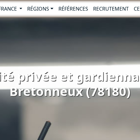
-FRANCE
RÉGIONS
RÉFÉRENCES
RECRUTEMENT
CE
ité privée et gardienna
Bretonneux (78180)