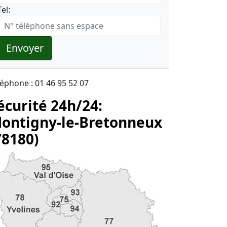
Tel:
Envoyer
léphone : 01 46 95 52 07
écurité 24h/24:
ontigny-le-Bretonneux
78180)