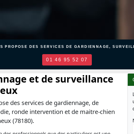
US PROPOSE DES SERVICES DE GARDIENNAGE, SURVEILL
01 46 95 52 07
nnage et de surveillance
neux
ose des services de gardiennage, de
ndie, ronde intervention et de maitre-chien
neux (78180).
en des professionnels que des particuliers est une