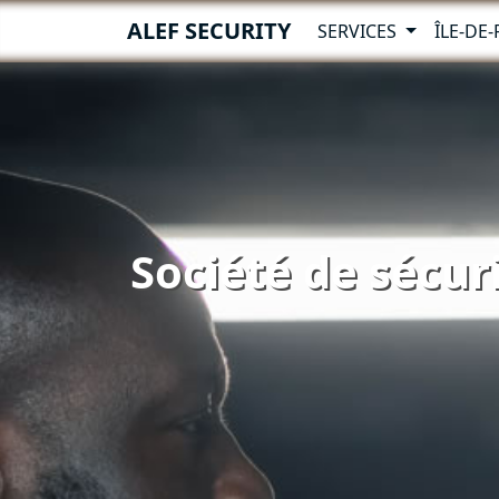
ALEF SECURITY
SERVICES
ÎLE-DE
Société de sécur