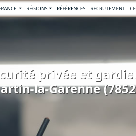
-FRANCE
RÉGIONS
RÉFÉRENCES
RECRUTEMENT
CE
curité privée et gardie
artin-la-Garenne (7852