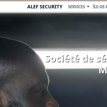
ALEF SECURITY
SERVICES
ÎLE-DE
Société de sé
M