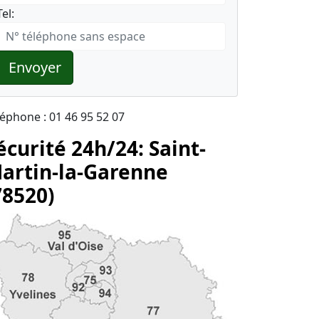
Tel:
Envoyer
léphone : 01 46 95 52 07
écurité 24h/24: Saint-
artin-la-Garenne
78520)