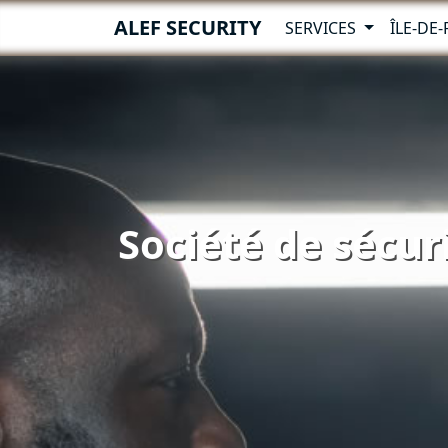
ALEF SECURITY
SERVICES
ÎLE-DE
Société de sécur