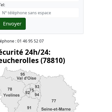
Tel:
Envoyer
léphone : 01 46 95 52 07
écurité 24h/24:
eucherolles (78810)