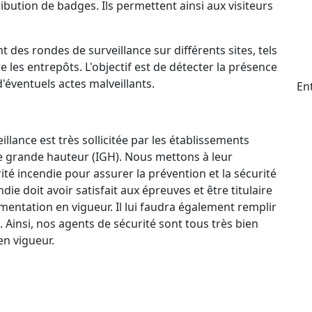
ttribution de badges. Ils permettent ainsi aux visiteurs
t des rondes de surveillance sur différents sites, tels
e les entrepôts. L'objectif est de détecter la présence
d'éventuels actes malveillants.
En
llance est très sollicitée par les établissements
e grande hauteur (IGH). Nous mettons à leur
ité incendie pour assurer la prévention et la sécurité
e doit avoir satisfait aux épreuves et être titulaire
mentation en vigueur. Il lui faudra également remplir
. Ainsi, nos agents de sécurité sont tous très bien
n vigueur.
ctif 24 h/24 et 7 j/7 qui permet à nos agents de