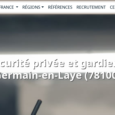
-FRANCE
RÉGIONS
RÉFÉRENCES
RECRUTEMENT
CE
curité privée et gardie
ermain-en-Laye (7810