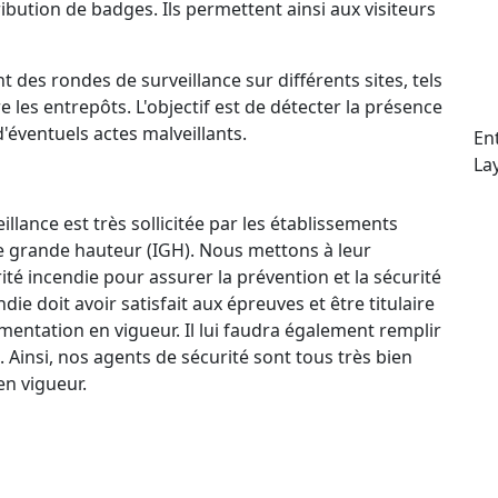
ttribution de badges. Ils permettent ainsi aux visiteurs
t des rondes de surveillance sur différents sites, tels
e les entrepôts. L'objectif est de détecter la présence
d'éventuels actes malveillants.
En
La
llance est très sollicitée par les établissements
e grande hauteur (IGH). Nous mettons à leur
ité incendie pour assurer la prévention et la sécurité
e doit avoir satisfait aux épreuves et être titulaire
mentation en vigueur. Il lui faudra également remplir
. Ainsi, nos agents de sécurité sont tous très bien
n vigueur.
ctif 24 h/24 et 7 j/7 qui permet à nos agents de