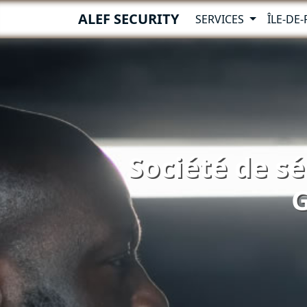
ALEF SECURITY
SERVICES
ÎLE-DE
Société de sé
G