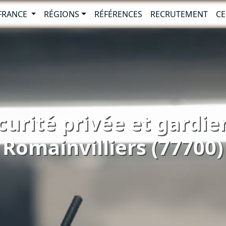
-FRANCE
RÉGIONS
RÉFÉRENCES
RECRUTEMENT
CE
curité privée et gardien
Romainvilliers (77700)