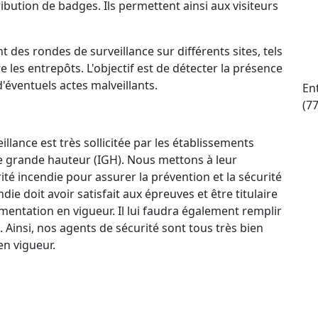
ttribution de badges. Ils permettent ainsi aux visiteurs
t des rondes de surveillance sur différents sites, tels
e les entrepôts. L'objectif est de détecter la présence
d'éventuels actes malveillants.
Ent
(7
llance est très sollicitée par les établissements
e grande hauteur (IGH). Nous mettons à leur
ité incendie pour assurer la prévention et la sécurité
e doit avoir satisfait aux épreuves et être titulaire
mentation en vigueur. Il lui faudra également remplir
. Ainsi, nos agents de sécurité sont tous très bien
n vigueur.
ctif 24 h/24 et 7 j/7 qui permet à nos agents de