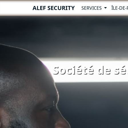
ALEF SECURITY
SERVICES
ÎLE-DE
Société de sé