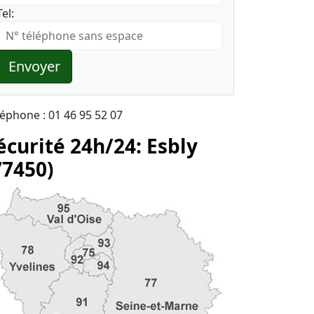
Tel:
Envoyer
léphone : 01 46 95 52 07
écurité 24h/24: Esbly
77450)