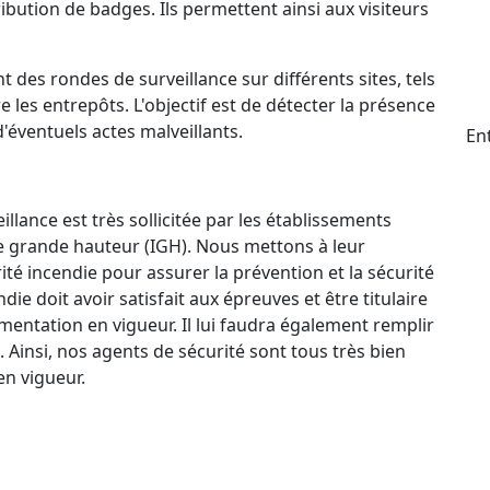
ttribution de badges. Ils permettent ainsi aux visiteurs
t des rondes de surveillance sur différents sites, tels
e les entrepôts. L'objectif est de détecter la présence
d'éventuels actes malveillants.
En
llance est très sollicitée par les établissements
e grande hauteur (IGH). Nous mettons à leur
ité incendie pour assurer la prévention et la sécurité
e doit avoir satisfait aux épreuves et être titulaire
mentation en vigueur. Il lui faudra également remplir
. Ainsi, nos agents de sécurité sont tous très bien
n vigueur.
ctif 24 h/24 et 7 j/7 qui permet à nos agents de