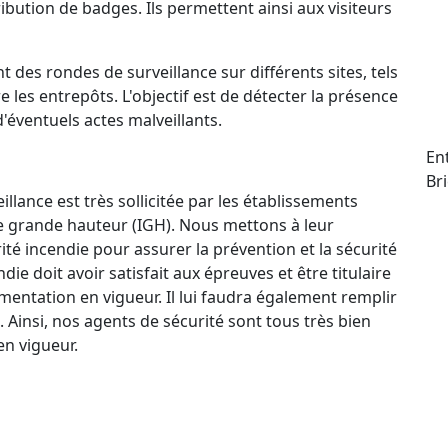
ttribution de badges. Ils permettent ainsi aux visiteurs
t des rondes de surveillance sur différents sites, tels
e les entrepôts. L'objectif est de détecter la présence
d'éventuels actes malveillants.
En
Br
llance est très sollicitée par les établissements
e grande hauteur (IGH). Nous mettons à leur
ité incendie pour assurer la prévention et la sécurité
e doit avoir satisfait aux épreuves et être titulaire
mentation en vigueur. Il lui faudra également remplir
. Ainsi, nos agents de sécurité sont tous très bien
n vigueur.
ctif 24 h/24 et 7 j/7 qui permet à nos agents de