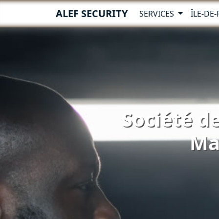
ALEF SECURITY
SERVICES
ÎLE-DE
Société de
Ma