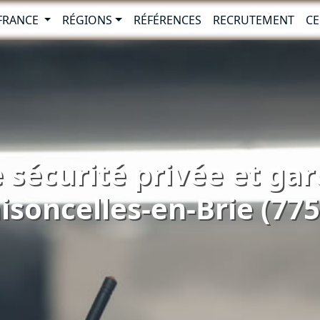
-FRANCE
RÉGIONS
RÉFÉRENCES
RECRUTEMENT
CE
 sécurité privée et ga
isoncelles-en-Brie (775