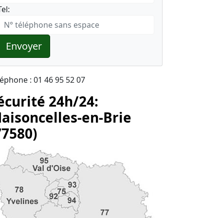
Tel:
Envoyer
léphone : 01 46 95 52 07
écurité 24h/24:
aisoncelles-en-Brie
77580)