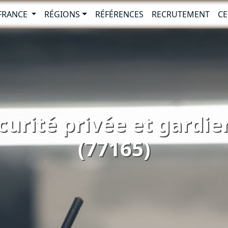
-FRANCE
RÉGIONS
RÉFÉRENCES
RECRUTEMENT
CE
curité privée et gardie
(77165)