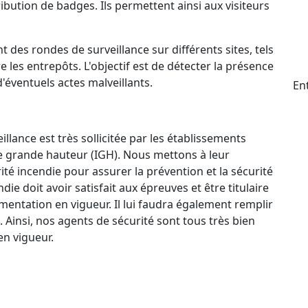
ttribution de badges. Ils permettent ainsi aux visiteurs
t des rondes de surveillance sur différents sites, tels
e les entrepôts. L'objectif est de détecter la présence
d'éventuels actes malveillants.
En
llance est très sollicitée par les établissements
e grande hauteur (IGH). Nous mettons à leur
ité incendie pour assurer la prévention et la sécurité
e doit avoir satisfait aux épreuves et être titulaire
mentation en vigueur. Il lui faudra également remplir
. Ainsi, nos agents de sécurité sont tous très bien
n vigueur.
ctif 24 h/24 et 7 j/7 qui permet à nos agents de