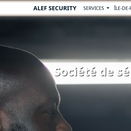
ALEF SECURITY
SERVICES
ÎLE-DE
Société de sé