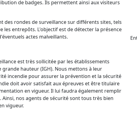
ttribution de badges. Ils permettent ainsi aux visiteurs
t des rondes de surveillance sur différents sites, tels
e les entrepôts. L'objectif est de détecter la présence
d'éventuels actes malveillants.
En
llance est très sollicitée par les établissements
e grande hauteur (IGH). Nous mettons à leur
ité incendie pour assurer la prévention et la sécurité
e doit avoir satisfait aux épreuves et être titulaire
mentation en vigueur. Il lui faudra également remplir
. Ainsi, nos agents de sécurité sont tous très bien
n vigueur.
ctif 24 h/24 et 7 j/7 qui permet à nos agents de