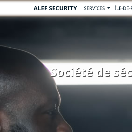
ALEF SECURITY
SERVICES
ÎLE-DE
Société de séc