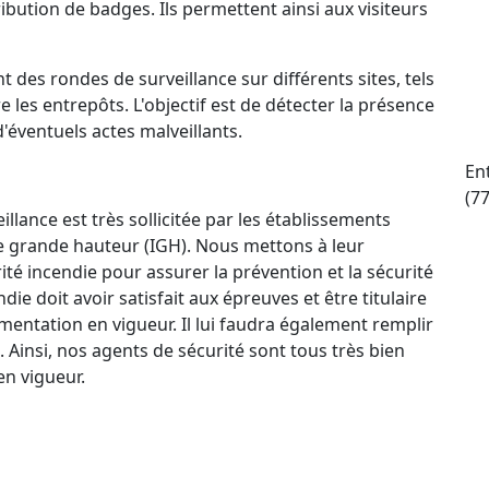
ttribution de badges. Ils permettent ainsi aux visiteurs
t des rondes de surveillance sur différents sites, tels
e les entrepôts. L'objectif est de détecter la présence
d'éventuels actes malveillants.
En
(7
llance est très sollicitée par les établissements
e grande hauteur (IGH). Nous mettons à leur
ité incendie pour assurer la prévention et la sécurité
e doit avoir satisfait aux épreuves et être titulaire
mentation en vigueur. Il lui faudra également remplir
. Ainsi, nos agents de sécurité sont tous très bien
n vigueur.
ctif 24 h/24 et 7 j/7 qui permet à nos agents de