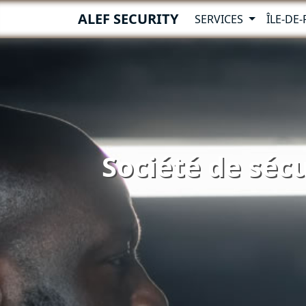
ALEF SECURITY
SERVICES
ÎLE-DE
Société de sécu