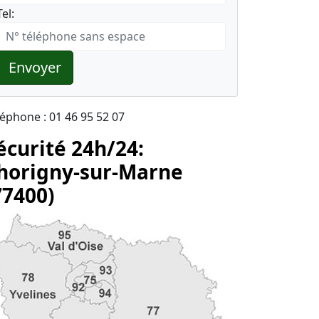
Tel:
Envoyer
léphone : 01 46 95 52 07
écurité 24h/24:
horigny-sur-Marne
77400)