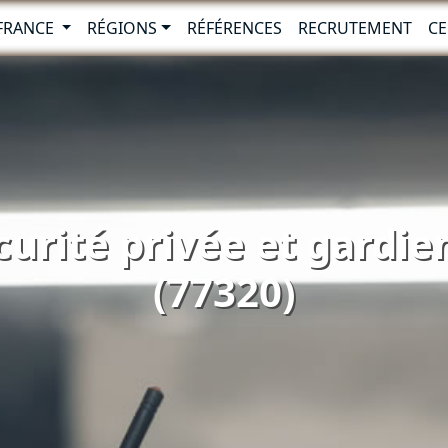
-FRANCE
RÉGIONS
RÉFÉRENCES
RECRUTEMENT
CE
curité privée et gardie
(77320)