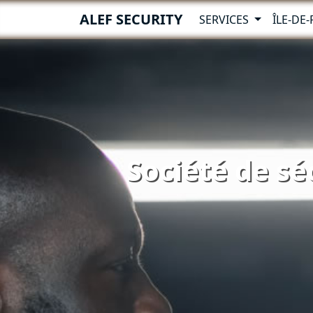
ALEF SECURITY
SERVICES
ÎLE-DE
Société de sé