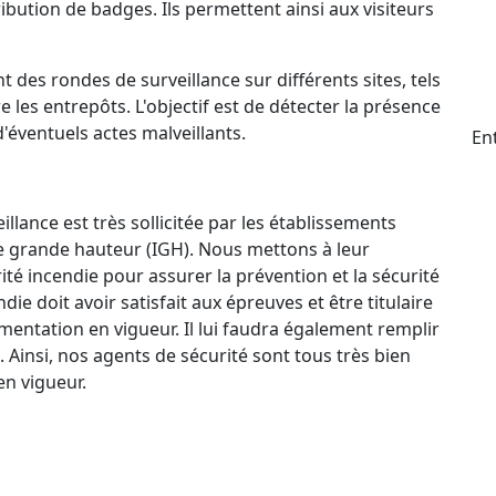
ttribution de badges. Ils permettent ainsi aux visiteurs
t des rondes de surveillance sur différents sites, tels
e les entrepôts. L'objectif est de détecter la présence
d'éventuels actes malveillants.
En
llance est très sollicitée par les établissements
e grande hauteur (IGH). Nous mettons à leur
ité incendie pour assurer la prévention et la sécurité
e doit avoir satisfait aux épreuves et être titulaire
mentation en vigueur. Il lui faudra également remplir
. Ainsi, nos agents de sécurité sont tous très bien
n vigueur.
ctif 24 h/24 et 7 j/7 qui permet à nos agents de