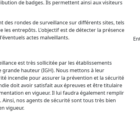
ttribution de badges. Ils permettent ainsi aux visiteurs
t des rondes de surveillance sur différents sites, tels
e les entrepôts. L'objectif est de détecter la présence
d'éventuels actes malveillants.
En
llance est très sollicitée par les établissements
e grande hauteur (IGH). Nous mettons à leur
ité incendie pour assurer la prévention et la sécurité
e doit avoir satisfait aux épreuves et être titulaire
mentation en vigueur. Il lui faudra également remplir
. Ainsi, nos agents de sécurité sont tous très bien
n vigueur.
ctif 24 h/24 et 7 j/7 qui permet à nos agents de