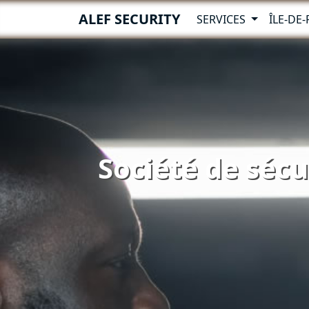
ALEF SECURITY
SERVICES
ÎLE-DE
Société de sécu