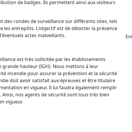
ttribution de badges. Ils permettent ainsi aux visiteurs
t des rondes de surveillance sur différents sites, tels
e les entrepôts. L'objectif est de détecter la présence
d'éventuels actes malveillants.
En
llance est très sollicitée par les établissements
e grande hauteur (IGH). Nous mettons à leur
ité incendie pour assurer la prévention et la sécurité
e doit avoir satisfait aux épreuves et être titulaire
mentation en vigueur. Il lui faudra également remplir
. Ainsi, nos agents de sécurité sont tous très bien
n vigueur.
ctif 24 h/24 et 7 j/7 qui permet à nos agents de