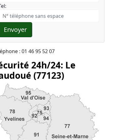
Tel:
Envoyer
léphone : 01 46 95 52 07
écurité 24h/24: Le
audoué (77123)