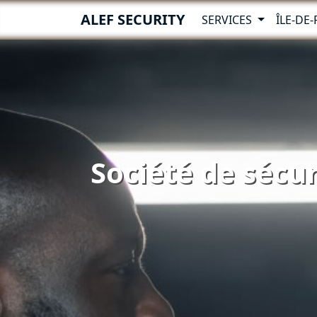
ALEF SECURITY
SERVICES
ÎLE-DE
Société de sécu