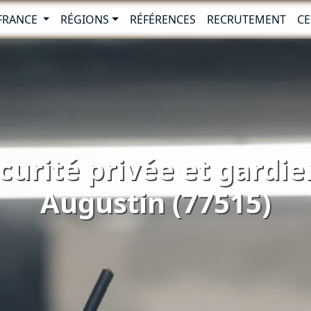
-FRANCE
RÉGIONS
RÉFÉRENCES
RECRUTEMENT
CE
curité privée et gardie
Augustin (77515)