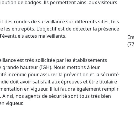
ttribution de badges. Ils permettent ainsi aux visiteurs
t des rondes de surveillance sur différents sites, tels
e les entrepôts. L'objectif est de détecter la présence
d'éventuels actes malveillants.
En
(7
llance est très sollicitée par les établissements
e grande hauteur (IGH). Nous mettons à leur
ité incendie pour assurer la prévention et la sécurité
e doit avoir satisfait aux épreuves et être titulaire
mentation en vigueur. Il lui faudra également remplir
. Ainsi, nos agents de sécurité sont tous très bien
n vigueur.
ctif 24 h/24 et 7 j/7 qui permet à nos agents de