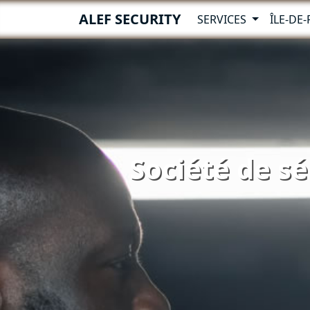
ALEF SECURITY
SERVICES
ÎLE-DE
Société de sé