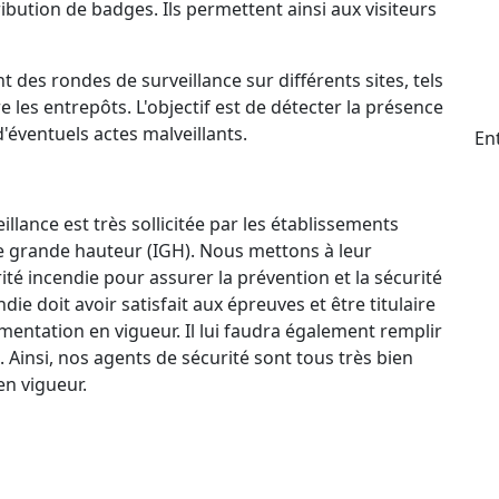
ttribution de badges. Ils permettent ainsi aux visiteurs
t des rondes de surveillance sur différents sites, tels
e les entrepôts. L'objectif est de détecter la présence
d'éventuels actes malveillants.
Ent
llance est très sollicitée par les établissements
e grande hauteur (IGH). Nous mettons à leur
ité incendie pour assurer la prévention et la sécurité
e doit avoir satisfait aux épreuves et être titulaire
mentation en vigueur. Il lui faudra également remplir
. Ainsi, nos agents de sécurité sont tous très bien
n vigueur.
ctif 24 h/24 et 7 j/7 qui permet à nos agents de