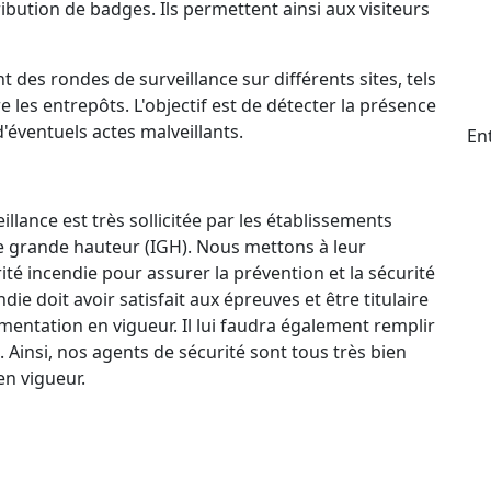
ttribution de badges. Ils permettent ainsi aux visiteurs
t des rondes de surveillance sur différents sites, tels
e les entrepôts. L'objectif est de détecter la présence
d'éventuels actes malveillants.
En
llance est très sollicitée par les établissements
e grande hauteur (IGH). Nous mettons à leur
ité incendie pour assurer la prévention et la sécurité
e doit avoir satisfait aux épreuves et être titulaire
mentation en vigueur. Il lui faudra également remplir
. Ainsi, nos agents de sécurité sont tous très bien
n vigueur.
ctif 24 h/24 et 7 j/7 qui permet à nos agents de