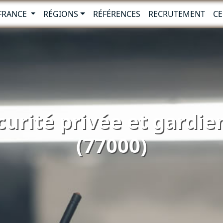
-FRANCE
RÉGIONS
RÉFÉRENCES
RECRUTEMENT
CE
curité privée et gardi
(77000)