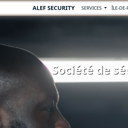
ALEF SECURITY
SERVICES
ÎLE-DE
Société de sé