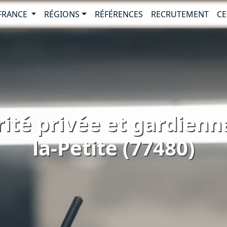
-FRANCE
RÉGIONS
RÉFÉRENCES
RECRUTEMENT
CE
ité privée et gardienn
la-Petite (77480)