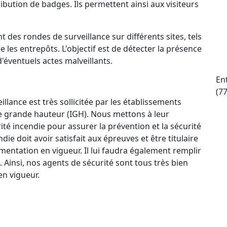
ttribution de badges. Ils permettent ainsi aux visiteurs
t des rondes de surveillance sur différents sites, tels
e les entrepôts. L'objectif est de détecter la présence
d'éventuels actes malveillants.
Ent
(7
llance est très sollicitée par les établissements
e grande hauteur (IGH). Nous mettons à leur
ité incendie pour assurer la prévention et la sécurité
e doit avoir satisfait aux épreuves et être titulaire
mentation en vigueur. Il lui faudra également remplir
. Ainsi, nos agents de sécurité sont tous très bien
n vigueur.
ctif 24 h/24 et 7 j/7 qui permet à nos agents de