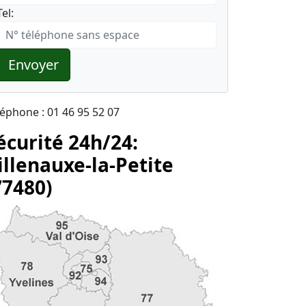
Tel:
Envoyer
léphone : 01 46 95 52 07
écurité 24h/24:
illenauxe-la-Petite
77480)