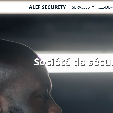
ALEF SECURITY
SERVICES
ÎLE-DE
Société de sécur