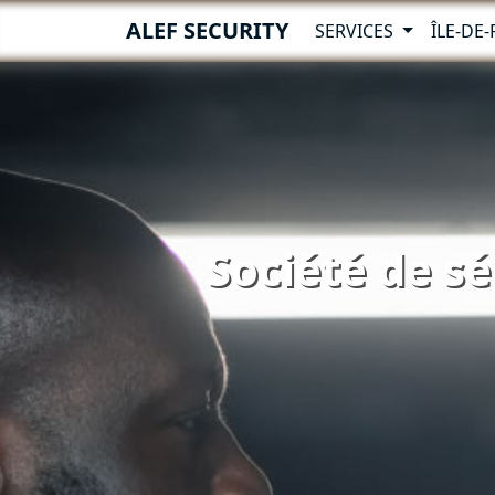
ALEF SECURITY
SERVICES
ÎLE-DE
Société de sé