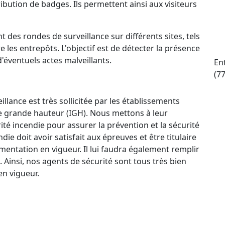
ttribution de badges. Ils permettent ainsi aux visiteurs
t des rondes de surveillance sur différents sites, tels
e les entrepôts. L'objectif est de détecter la présence
d'éventuels actes malveillants.
En
(7
llance est très sollicitée par les établissements
e grande hauteur (IGH). Nous mettons à leur
ité incendie pour assurer la prévention et la sécurité
e doit avoir satisfait aux épreuves et être titulaire
mentation en vigueur. Il lui faudra également remplir
. Ainsi, nos agents de sécurité sont tous très bien
n vigueur.
ctif 24 h/24 et 7 j/7 qui permet à nos agents de