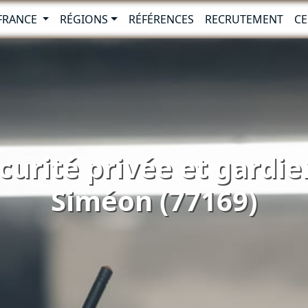
-FRANCE
RÉGIONS
RÉFÉRENCES
RECRUTEMENT
CE
curité privée et gardie
Siméon (77169)